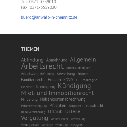
Tel: 0371-3559010
Fax: 0371-3559020
buero@anwalt-in-chemnitz.de
THEMEN
Allgemein
Abfindung
Abmahnung
Arbeitsrecht
Arbeitsunfähigkeit
Arbeitszeit
Bewerbung
Befristung
Erbrecht
Fristen
Familienrecht
KDVO
KI
Krankengeld
Kündigung
Kündigung
Krankheit
Miet- und Immobilienrecht
Nebenkostenabrechnung
Minderung
Pflichten
Sozialrecht
Patientenverfügung
Sorgerecht
Urlaub
Urteile
Unfallversicherung
Vergütung
Verkehrsrecht
Versetzung
Zeugnis
Vertragsstrafe
Vorsorge
Wohnung