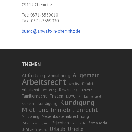
09112 Chemnitz
Tel: 0371-3559010
Fax: 0371-3559020
buero@anwalt-in-chemnitz.de
THEMEN
Allgemein
Abfindung
Abmahnung
Arbeitsrecht
Arbeitsunfähigkeit
Arbeitszeit
Bewerbung
Befristung
Erbrecht
Fristen
Familienrecht
KDVO
KI
Krankengeld
Kündigung
Kündigung
Krankheit
Miet- und Immobilienrecht
Nebenkostenabrechnung
Minderung
Pflichten
Sozialrecht
Patientenverfügung
Sorgerecht
Urlaub
Urteile
Unfallversicherung