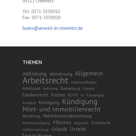
09112 Chemnitz
Tel: 0371-3559010
Fax: 0371-3559020
buero@anwalt-in-chemnitz.de
THEMEN
Allgemein
Abfindung
Abmahnung
Arbeitsrecht
Arbeitsunfähigkeit
Arbeitszeit
Bewerbung
Befristung
Erbrecht
Fristen
Familienrecht
KDVO
KI
Krankengeld
Kündigung
Kündigung
Krankheit
Miet- und Immobilienrecht
Nebenkostenabrechnung
Minderung
Pflichten
Sozialrecht
Patientenverfügung
Sorgerecht
Urlaub
Urteile
Unfallversicherung
Vergütung