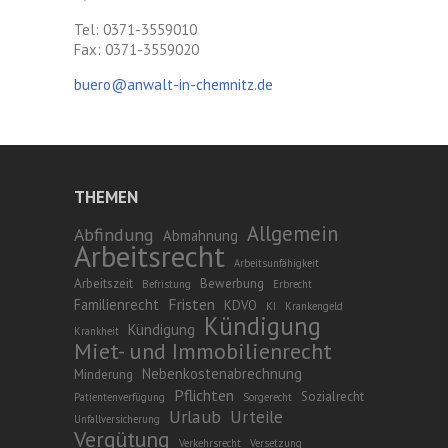
Tel: 0371-3559010
Fax: 0371-3559020
buero@anwalt-in-chemnitz.de
THEMEN
Allgemein
Abfindung
Abmahnung
Arbeitsrecht
Arbeitsunfähigkeit
Arbeitszeit
Bewerbung
Befristung
Erbrecht
Fristen
Familienrecht
KDVO
KI
Krankengeld
Kündigung
Kündigung
Krankheit
Miet- und Immobilienrecht
Nebenkostenabrechnung
Minderung
Pflichten
Sozialrecht
Patientenverfügung
Sorgerecht
Urlaub
Urteile
Unfallversicherung
Vergütung
Verkehrsrecht
Versetzung