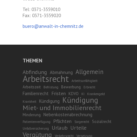
Tel: 0371-3559010
Fax: 0371-3559020
buero@anwalt-in-chemnitz.de
THEMEN
Allgemein
Abfindung
Abmahnung
Arbeitsrecht
Arbeitsunfähigkeit
Arbeitszeit
Bewerbung
Befristung
Erbrecht
Fristen
Familienrecht
KDVO
KI
Krankengeld
Kündigung
Kündigung
Krankheit
Miet- und Immobilienrecht
Nebenkostenabrechnung
Minderung
Pflichten
Sozialrecht
Patientenverfügung
Sorgerecht
Urlaub
Urteile
Unfallversicherung
Vergütung
Verkehrsrecht
Versetzung