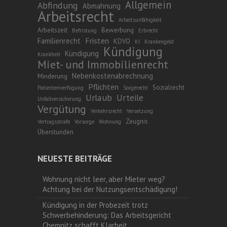
Allgemein
Abfindung
Abmahnung
Arbeitsrecht
Arbeitsunfähigkeit
Arbeitszeit
Bewerbung
Befristung
Erbrecht
Fristen
Familienrecht
KDVO
KI
Krankengeld
Kündigung
Kündigung
Krankheit
Miet- und Immobilienrecht
Nebenkostenabrechnung
Minderung
Pflichten
Sozialrecht
Patientenverfügung
Sorgerecht
Urlaub
Urteile
Unfallversicherung
Vergütung
Verkehrsrecht
Versetzung
Zeugnis
Vertragsstrafe
Vorsorge
Wohnung
Überstunden
NEUESTE BEITRÄGE
Wohnung nicht leer, aber Mieter weg?
Achtung bei der Nutzungsentschädigung!
Kündigung in der Probezeit trotz
Schwerbehinderung: Das Arbeitsgericht
Chemnitz schafft Klarheit