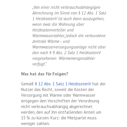
„Von einer nicht verbrauchsabhängigen
Abrechnung im Sinne von
§
12 Abs.
1
Satz
1 HeizkostenV ist auch dann auszugehen,
wenn zwar die Wohnung über
Heizkostenverteiler und
Warmwasserzähler, jedoch die verbundene
zentrale
Wärme
–
und
Warmwasserversorgungsanlage nicht über
den nach §
9 Abs.
2
Satz 1 HeizkostenV
vorgesehe
nen Wärmemengenzähler
verfügt.“
Was hat das für Folgen?
Gemäß
§ 12 Abs. 1 Satz 1 HeizkostenV
hat der
Nutzer das Recht,
so
weit
die Kosten der
Versorgung mit Wärme oder Warmwasser
entgegen den Vor
schriften der Verordnung
nicht verbrauchsabhängig abgerechnet
werden
, den
auf ihn entfallenden Anteil um
15
% zu kürzen
. Kurz: die Mietpartei muss
weniger zahlen.