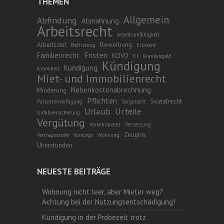
THEMEN
Allgemein
Abfindung
Abmahnung
Arbeitsrecht
Arbeitsunfähigkeit
Arbeitszeit
Bewerbung
Befristung
Erbrecht
Fristen
Familienrecht
KDVO
KI
Krankengeld
Kündigung
Kündigung
Krankheit
Miet- und Immobilienrecht
Nebenkostenabrechnung
Minderung
Pflichten
Sozialrecht
Patientenverfügung
Sorgerecht
Urlaub
Urteile
Unfallversicherung
Vergütung
Verkehrsrecht
Versetzung
Zeugnis
Vertragsstrafe
Vorsorge
Wohnung
Überstunden
NEUESTE BEITRÄGE
Wohnung nicht leer, aber Mieter weg?
Achtung bei der Nutzungsentschädigung!
Kündigung in der Probezeit trotz