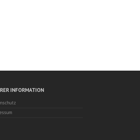
HRER INFORMATION
nschutz
essum