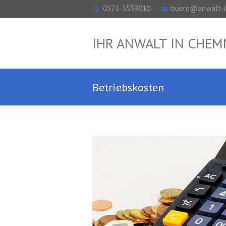
0371-3559010
buero@anwalt-i
IHR ANWALT IN CHEM
Betriebskosten