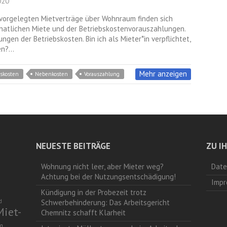
020
 vorgelegten Mietverträge über Wohnraum finden sich
natlichen Miete und der Betriebskostenvorauszahlungen.
gen der Betriebskosten. Bin ich als Mieter*in verpflichtet,
en?…
Mehr anzeigen
bskosten
Nebenkosten
Vorauszahlung
NEUESTE BEITRÄGE
ZU I
Wohnung nicht leer, aber Mieter weg?
Date
Achtung bei der Nutzungsentschädigung!
Impr
Kündigung in der Probezeit trotz
d
Schwerbehinderung: Das Arbeitsgericht
Miet-
Chemnitz schafft Klarheit
g