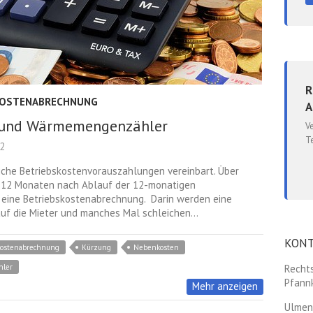
R
KOSTENABRECHNUNG
A
 und Wärmemengenzähler
V
T
22
liche Betriebskostenvorauszahlungen vereinbart. Über
n 12 Monaten nach Ablauf der 12-monatigen
eine Betriebskostenabrechnung. Darin werden eine
uf die Mieter und manches Mal schleichen…
KON
kostenabrechnung
Kürzung
Nebenkosten
ler
Rechts
Pfann
Mehr anzeigen
Ulmen