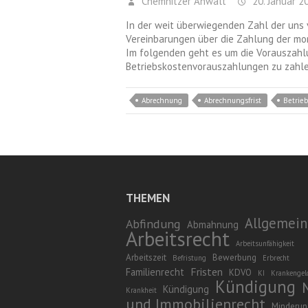
Chemnitzer Anwalt
20. Januar 2
In der weit überwiegenden Zahl der uns
Vereinbarungen über die Zahlung der mo
Im folgenden geht es um die Vorauszahlun
Betriebskostenvorauszahlungen zu zahl
Abrechnung
Abrechnungsfrist
Betrie
THEMEN
Allgemein
Abfindung
Abmahnung
Arbeitsrecht
Arbeitsunfähigkeit
Arbeitszeit
Bewerbung
Befristung
Erbrecht
Fristen
Familienrecht
KDVO
KI
Krankengel
Kündigung
Kündigung
Krankheit
und Immobilienrecht
Minderun