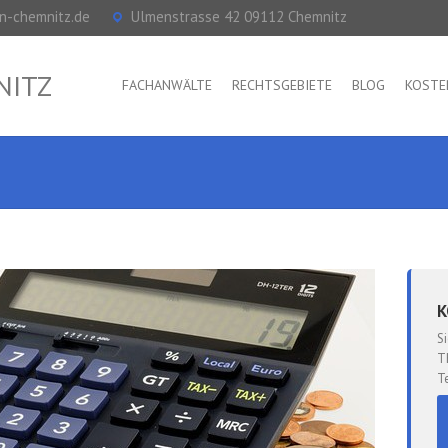
n-chemnitz.de
Ulmenstrasse 42 09112 Chemnitz
NITZ
FACHANWÄLTE
RECHTSGEBIETE
BLOG
KOSTE
K
S
T
T