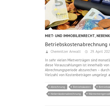
MIET- UND IMMOBILIENRECHT
,
NEBEN
Betriebskostenabrechnung
Chemnitzer Anwalt
29. April 20
In sehr vielen Mietverträgen sind monat
diese Vorauszahlungen ist innerhalb vo
Abrechnungsperiode abzurechen – durch 
Vielzahl von Kostenbeträgen umgelegt a
Abrechnung
Betriebskosten
Betriebs
Nebenkostenabrechnung
Wärmemengenzäh