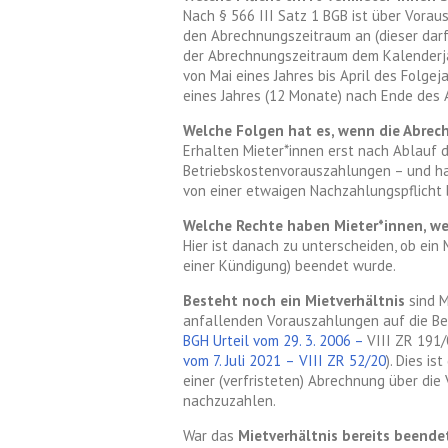
Nach § 566 III Satz 1 BGB ist über Vorau
den Abrechnungszeitraum an (dieser darf
der Abrechnungszeitraum dem Kalenderja
von Mai eines Jahres bis April des Folge
eines Jahres (12 Monate) nach Ende des
Welche Folgen hat es, wenn die Abrech
Erhalten Mieter*innen erst nach Ablauf
Betriebskostenvorauszahlungen – und hat 
von einer etwaigen Nachzahlungspflicht b
Welche Rechte haben Mieter*innen, we
Hier ist danach zu unterscheiden, ob ein 
einer Kündigung) beendet wurde.
Besteht noch ein Mietverhältnis
sind M
anfallenden Vorauszahlungen auf die Be
BGH
Urteil
vom
29. 3. 2006
–
VIII ZR 191
vom 7. Juli 2021
–
VIII ZR 52/20
)
. Dies i
einer (verfristeten) Abrechnung über di
nachzuzahlen.
War das
Mietverhältnis bereits beende