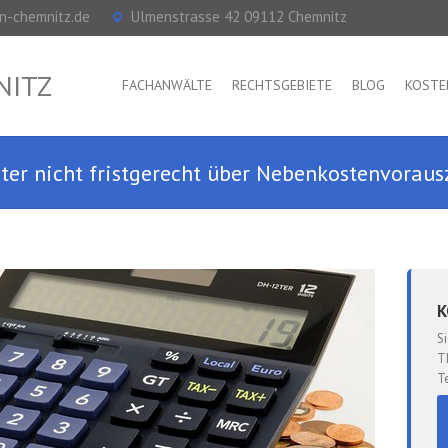
n-chemnitz.de
Ulmenstrasse 42 09112 Chemnitz
NITZ
FACHANWÄLTE
RECHTSGEBIETE
BLOG
KOSTE
eter nicht fristgerecht über Nebenkostenvora
K
S
T
T