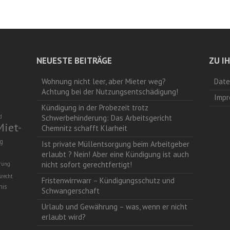
NEUESTE BEITRÄGE
ZU I
Wohnung nicht leer, aber Mieter weg?
Date
Achtung bei der Nutzungsentschädigung!
Impr
Kündigung in der Probezeit trotz
d
Schwerbehinderung: Das Arbeitsgericht
Miet-
Chemnitz schafft Klarheit
g
Ist private Müllentsorgung beim Arbeitgeber
erlaubt ? Nein! Aber eine Kündigung ist auch
nicht sofort gerechtfertigt!
erung
srecht
Fristenwirrwarr – Kündigungsschutz und
nis
Schwangerschaft
Urlaub und Gewährung – was, wenn er nicht
erlaubt wird?