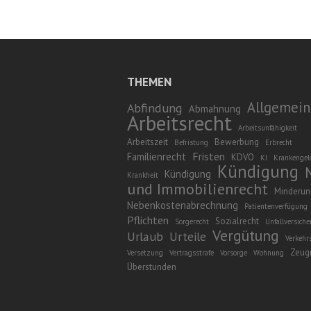
THEMEN
Allgemein
Abfindung
Abmahnung
Arbeitsrecht
Arbeitsunfähigkeit
Arbeitszeit
Bewerbung
Befristung
Erbrecht
Fristen
Familienrecht
KDVO
KI
Krankengel
Kündigung
Kündigung
Krankheit
und Immobilienrecht
Minderun
Nebenkostenabrechnung
Patientenverfügung
Pflichten
Sozialrecht
Sorgerecht
Unfallversich
Vergütung
Urlaub
Urteile
Verkehr
Zeug
Versetzung
Vertragsstrafe
Vorsorge
Wohnung
Überstunden