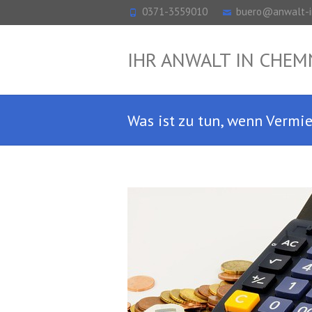
0371-3559010
buero@anwalt-i
IHR ANWALT IN CHEM
Was ist zu tun, wenn Vermi