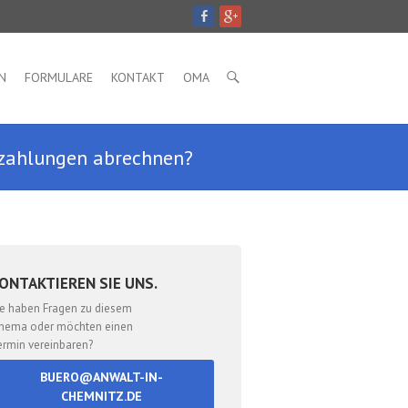
N
FORMULARE
KONTAKT
OMA
uszahlungen abrechnen?
ONTAKTIEREN SIE UNS.
ie haben Fragen zu diesem
hema oder möchten einen
ermin vereinbaren?
BUERO@ANWALT-IN-
CHEMNITZ.DE