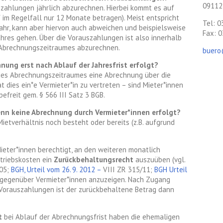
09112
szahlungen jährlich abzurechnen. Hierbei kommt es auf
 im Regelfall nur 12 Monate betragen). Meist entspricht
Tel: 
hr, kann aber hiervon auch abweichen und beispielsweise
Fax: 
jahres gehen. Über die Vorauszahlungen ist also innerhalb
 Abrechnungszeitraumes abzurechnen.
buero
nung erst nach Ablauf der Jahresfrist erfolgt?
 des Abrechnungszeitraumes eine Abrechnung über die
dies ein*e Vermieter*in zu vertreten – sind Mieter*innen
efreit gem. § 566 III Satz 3 BGB.
nn keine Abrechnung durch Vermieter*innen erfolgt?
Mietverhältnis noch besteht oder bereits (z.B. aufgrund
ieter*innen berechtigt, an den weiteren monatlich
triebskosten ein
Zurückbehaltungsrecht
auszuüben (vgl.
/05;
BGH,
Urteil vom
26. 9. 2012
–
VIII ZR 315/11;
BGH Urteil
st gegenüber Vermieter*innen anzuzeigen. Nach Zugang
e Vorauszahlungen ist der zurückbehaltene Betrag dann
t
bei Ablauf der Abrechnungsfrist haben die ehemaligen