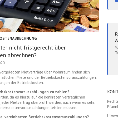
R
KOSTENABRECHNUNG
A
ter nicht fristgerecht über
V
T
en abrechnen?
020
 vorgelegten Mietverträge über Wohnraum finden sich
natlichen Miete und der Betriebskostenvorauszahlungen.
ungen der Betriebskosten.
KON
triebskostenvorauszahlungen zu zahlen?
den, da es hierzu auf die konkreten vertraglichen
Rechts
eder Mietvertrag überprüft werden, auch wenn es sehr,
Pfann
Betriebskostenvorauszahlungen leisten müssen.
Ulmen
 bei vereinbarten Betriebskostenvorauszahlungen?