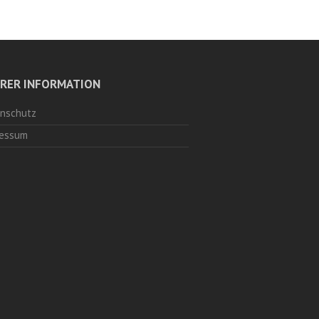
HRER INFORMATION
nschutz
essum