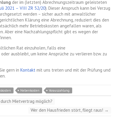
hlung
der im (letzten) Abrechnungszeitraum geleisteten
Juli 2021
–
VIII ZR 52/20
)
. Dieser Anspruch kann bei Verzug
durchgesetzt werden – sicher auch mit anwaltlicher
 gerichtlichen Klärung eine Abrechnung, reduziert dies den
tatsächlich mehr Betriebskosten angefallen waren, als
n. Aber eine Nachzahlungspflicht gibt es wegen der
*innen.
ltlichen Rat einzuholen, falls eine
oder ausbleibt, um keine Ansprüche zu verlieren bzw. zu
Sie gern in
Kontakt
mit uns treten und mit der Prüfung und
en.
bskosten
Nebenkosten
Vorauszahlung
 durch Mietvertrag möglich?
Wer den Hausfrieden stört, fliegt raus!
→