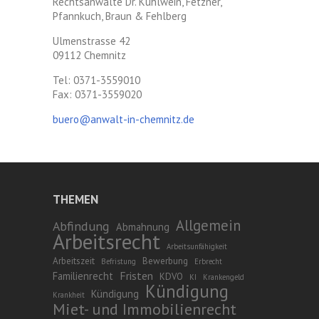
Rechtsanwälte Dr. Kühlwein, Fetzner,
Pfannkuch, Braun & Fehlberg
Ulmenstrasse 42
09112 Chemnitz
Tel: 0371-3559010
Fax: 0371-3559020
buero@anwalt-in-chemnitz.de
THEMEN
Allgemein
Abfindung
Abmahnung
Arbeitsrecht
Arbeitsunfähigkeit
Arbeitszeit
Bewerbung
Befristung
Erbrecht
Fristen
Familienrecht
KDVO
KI
Krankengeld
Kündigung
Kündigung
Krankheit
Miet- und Immobilienrecht