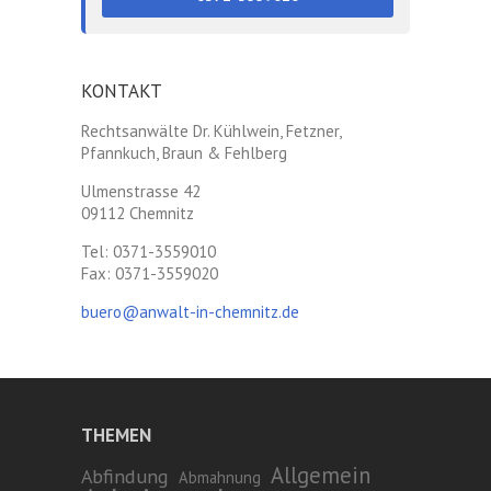
KONTAKT
Rechtsanwälte Dr. Kühlwein, Fetzner,
Pfannkuch, Braun & Fehlberg
Ulmenstrasse 42
09112 Chemnitz
Tel: 0371-3559010
Fax: 0371-3559020
buero@anwalt-in-chemnitz.de
THEMEN
Allgemein
Abfindung
Abmahnung