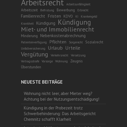
Arbeitsrecht
Arbeitsunfähigkeit
Arbeitszeit
Bewerbung
Befristung
Erbrecht
Fristen
Familienrecht
KDVO
KI
Krankengeld
Kündigung
Kündigung
Krankheit
Miet- und Immobilienrecht
Nebenkostenabrechnung
Minderung
Pflichten
Sozialrecht
Patientenverfügung
Sorgerecht
Urlaub
Urteile
Unfallversicherung
Vergütung
Verkehrsrecht
Versetzung
Zeugnis
Vertragsstrafe
Vorsorge
Wohnung
Überstunden
NEUESTE BEITRÄGE
Wohnung nicht leer, aber Mieter weg?
Achtung bei der Nutzungsentschädigung!
Kündigung in der Probezeit trotz
Schwerbehinderung: Das Arbeitsgericht
Chemnitz schafft Klarheit