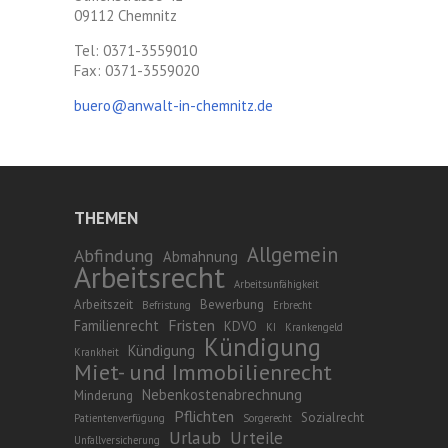
09112 Chemnitz
Tel: 0371-3559010
Fax: 0371-3559020
buero@anwalt-in-chemnitz.de
THEMEN
Allgemein
Abfindung
Abmahnung
Arbeitsrecht
Arbeitsunfähigkeit
Arbeitszeit
Bewerbung
Befristung
Erbrecht
Fristen
Familienrecht
KDVO
KI
Krankengeld
Kündigung
Kündigung
Krankheit
Miet- und Immobilienrecht
Nebenkostenabrechnung
Minderung
Pflichten
Sozialrecht
Patientenverfügung
Sorgerecht
Urlaub
Urteile
Unfallversicherung